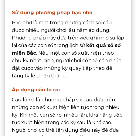
Sử dụng phương pháp bạc nhớ
Bạc nhớ là một trong những cách soi cầu
được nhiều người chơi lâu năm áp dụng.
Phương pháp này dựa trên việc ghi nhớ sự lặp
lại của các con số trong lịch sử
kết quả xổ số
miền Bắc
. Nếu một con số xuất hiện theo
chu kỳ nhất định, người chơi có thể cân nhắc
đặt cược vào những kỳ quay tiếp theo để
tăng tỷ lệ chiến thắng.
Áp dụng cầu lô rơi
Cầu lô rơi là phương pháp soi cầu dựa trên
những con số xuất hiện liên tục trong nhiều
kỳ. Khi một con số rơi nhiều lần, khả năng tiếp
tục xuất hiện trong các kỳ sau là khá cao.
Người chơi có thể tận dụng điều này để đưa