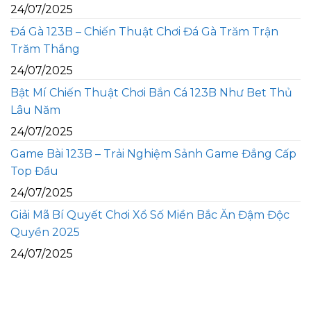
24/07/2025
Đá Gà 123B – Chiến Thuật Chơi Đá Gà Trăm Trận
Trăm Thắng
24/07/2025
Bật Mí Chiến Thuật Chơi Bắn Cá 123B Như Bet Thủ
Lâu Năm
24/07/2025
Game Bài 123B – Trải Nghiệm Sảnh Game Đẳng Cấp
Top Đầu
24/07/2025
Giải Mã Bí Quyết Chơi Xổ Số Miền Bắc Ăn Đậm Độc
Quyền 2025
24/07/2025