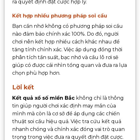
ra quyết định đặt cược hợp lý.
Kết hợp nhiều phương pháp soi cầu
Bạn cần nhớ không có phương pháp soi cầu
nào đảm bảo chính xác 100%. Do đó, người
chơi nên kết hợp nhiều cách khác nhau để
tăng tính chính xác. Việc áp dụng đồng thời
phân tích tần suất, bạc nhớ và cầu lô rơi sẽ
giúp có được cái nhìn tổng quan và đưa ra lựa
chọn phù hợp hơn.
Lời kết
Kết quả xổ số miền Bắc
không chỉ là thông
tin giúp người chơi xác định may mắn của
mình mà còn là cơ sở để áp dụng các chiến
thuật soi cầu hiệu quả. Việc tra cứu kết quả
nhanh chóng và chính xác đóng vai trò quan
trọng trong việc đưa ra quyết định đặt cược.