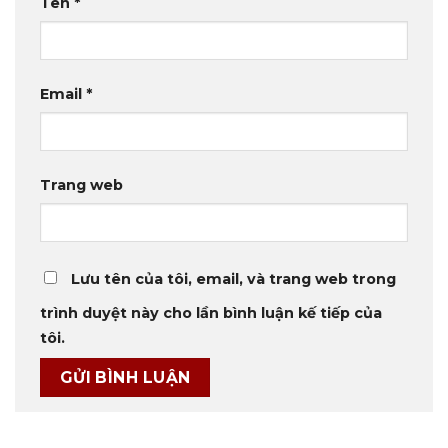
Tên
*
Email
*
Trang web
Lưu tên của tôi, email, và trang web trong
trình duyệt này cho lần bình luận kế tiếp của
tôi.