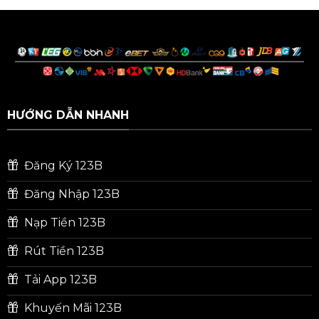
HƯỚNG DẪN NHANH
Đăng Ký 123B
Đăng Nhập 123B
Nạp Tiền 123B
Rút Tiền 123B
Tải App 123B
Khuyến Mãi 123B